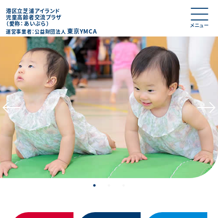
港区立芝浦アイランド
児童高齢者交流プラザ
（愛称：あいぷら）
東京YMCA
運営事業者：公益財団法人