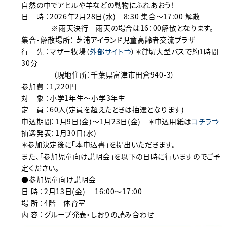
自然の中でアヒルや羊などの動物にふれあおう！
日 時 ：2026年2月28日(水) 8:30 集合～17:00 解散
※雨天決行 雨天の場合は16：00解散となります。
集合・解散場所： 芝浦アイランド児童高齢者交流プラザ
行 先 ：マザー牧場（
外部サイト⇒
）＊貸切大型バスで約1時間
30分
（現地住所：千葉県富津市田倉940-3）
参加費 ：1,220円
対 象 ：小学1年生～小学3年生
定 員 ：60人(定員を超えたときは抽選となります)
申込期間：1月9日(金)～1月23日(金) ＊申込用紙は
コチラ⇒
抽選発表：1月30日(水)
＊参加決定後に「
本申込書
」を提出いただきます。
また、「
参加児童向け説明会
」を以下の日時に行いますのでご予
定ください。
●参加児童向け説明会
日 時 ：2月13日(金) 16:00～17:00
場 所 ：4階 体育室
内 容 ：グループ発表・しおりの読み合わせ