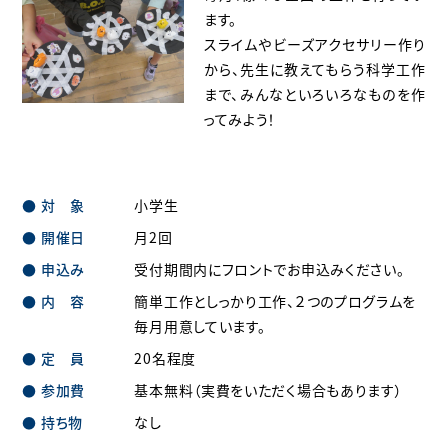
ます。
スライムやビーズアクセサリー作り
から、先生に教えてもらう科学工作
まで、みんなといろいろなものを作
ってみよう！
対 象
小学生
開催日
月2回
申込み
受付期間内にフロントでお申込みください。
内 容
簡単工作としっかり工作、２つのプログラムを
毎月用意しています。
定 員
20名程度
参加費
基本無料（実費をいただく場合もあります）
持ち物
なし