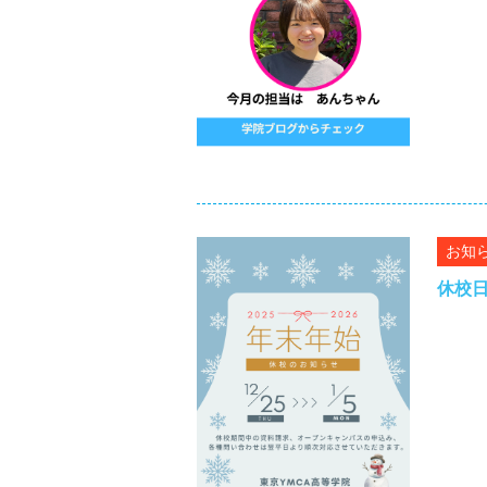
お知
休校