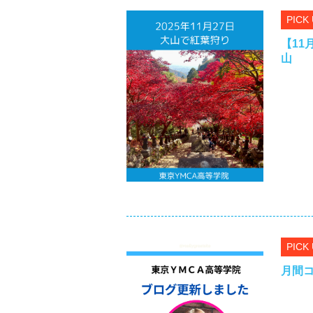
PICK
【11
山
PICK
月間コ