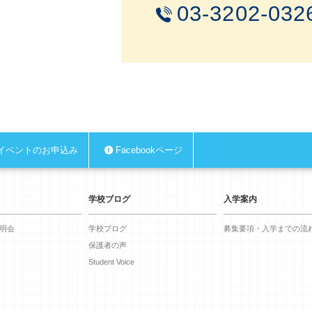
03-3202-032
イベントのお申込み
Facebookページ
学校ブログ
入学案内
明会
学校ブログ
募集要項・入学までの流
保護者の声
Student Voice