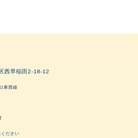
区西早稲田2-18-12
トロ東西線
分
話ください