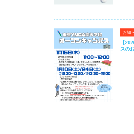
お知
【20
スの