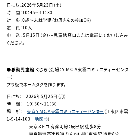
日にち：2026年5月23日（土）
時 間：10：45～11：30
対 象：0歳～未就学児（お母さんの参加OK)
定 員：10人
申 込：5月15日（金）～児童館窓口または電話にてお申し込み
ください。
●移動児童館 くじら
（会場：ＹＭＣＡ東雲コミュニティーセンタ
ー）
プラ板でネームタグを作ります。
日にち： 2026年5月25日（月）
時 間： 10：30～11：30
場 所：
東京ＹＭＣＡ東雲コミュニティーセンター
（江東区東雲
1-9-14-103
地図⇒
）
東京メトロ 有楽町線：辰巳駅 徒歩8分
東京臨海高速鉄道 りんかい線：東雲駅 徒歩8分