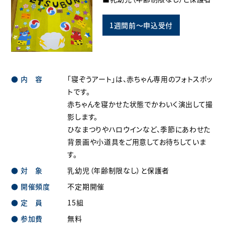
1週間前～申込受付
内 容
「寝ぞうアート」は、赤ちゃん専用のフォトスポッ
トです。
赤ちゃんを寝かせた状態でかわいく演出して撮
影します。
ひなまつりやハロウインなど、季節にあわせた
背景画や小道具をご用意してお待ちしていま
す。
対 象
乳幼児（年齢制限なし）と保護者
開催頻度
不定期開催
定 員
15組
参加費
無料