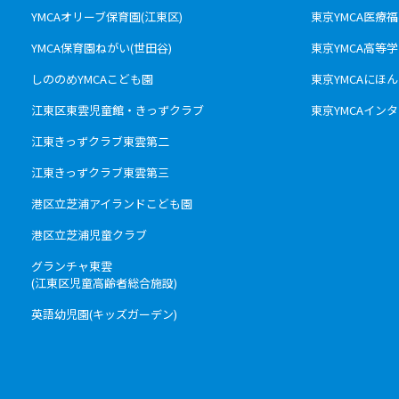
YMCAオリーブ保育園(江東区)
東京YMCA医療
YMCA保育園ねがい(世田谷)
東京YMCA高等
しののめYMCAこども園
東京YMCAにほ
江東区東雲児童館・きっずクラブ
東京YMCAインタ
江東きっずクラブ東雲第二
江東きっずクラブ東雲第三
港区立芝浦アイランドこども園
港区立芝浦児童クラブ
グランチャ東雲
(江東区児童高齢者総合施設)
英語幼児園(キッズガーデン)