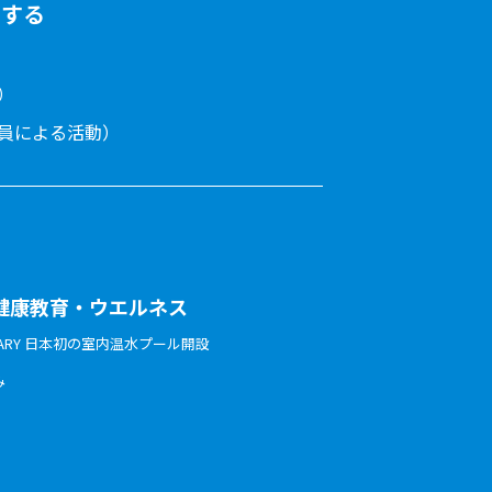
をする
）
員による活動）
健康教育・ウエルネス
ERSARY 日本初の室内温水プール開設
み