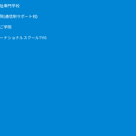
福祉専門学校
学院(通信制サポート校)
んご学院
ーナショナルスクールTYIS