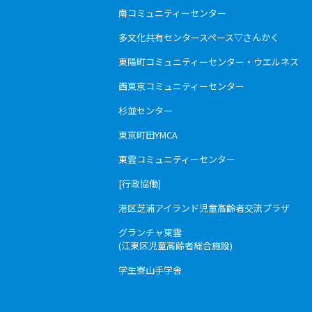
南コミュニティーセンター
多文化共有センタースペース▽さんかく
東陽町コミュニティーセンター・ウエルネス
西東京コミュニティーセンター
杉並センター
東京町田YMCA
東雲コミュニティーセンター
[行政協働]
港区芝浦アイランド児童高齢者交流プラザ
グランチャ東雲
(江東区児童高齢者総合施設)
学生寮山手学舎