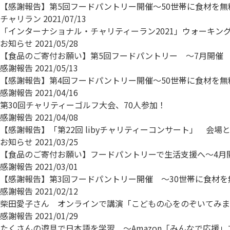
【感謝報告】第5回フードパントリー開催～50世帯に食材を無
チャリラン
2021/07/13
「インターナショナル・チャリティーラン2021」ウォーキング形式
お知らせ
2021/05/28
【食品のご寄付お願い】第5回フードパントリー ～7月開催
感謝報告
2021/05/13
【感謝報告】第4回フードパントリー開催～50世帯に食材を無
感謝報告
2021/04/16
第30回チャリティーゴルフ大会、70人参加！
感謝報告
2021/04/08
【感謝報告】「第22回 libyチャリティーコンサート」 会場
お知らせ
2021/03/25
【食品のご寄付お願い】フードパントリーで生活支援へ～4月
感謝報告
2021/03/01
【感謝報告】第3回フードパントリー開催 ～30世帯に食材
感謝報告
2021/02/12
柴田愛子さん オンラインで講演「こどもの心をのぞいてみま
感謝報告
2021/01/29
たくさんの遊具で日本語を学習 ～Amazon「みんなで応援