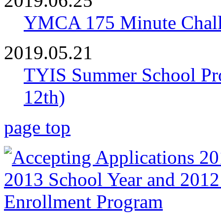
2019.06.25
YMCA 175 Minute Chall
2019.05.21
TYIS Summer School Pro
12th)
page top