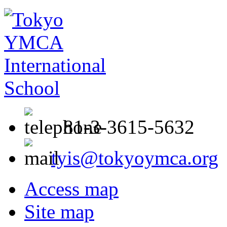
81-3-3615-5632
tyis@tokyoymca.org
Access map
Site map