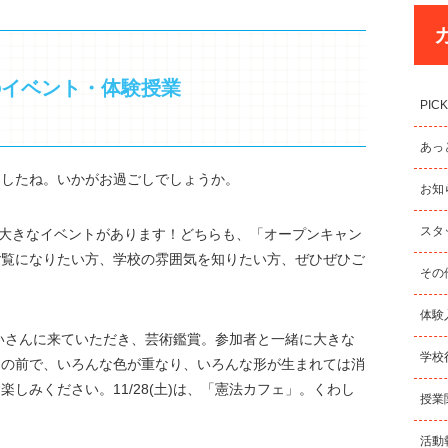
のイベント・体験授業
PICK
あっ
ましたね。いかがお過ごしでしょうか。
お知
スタ
の大きなイベントがあります！どちらも、「オープンキャン
ご覧になりたい方、学校の雰囲気を知りたい方、ぜひぜひご
その
体験
んめいさんに来ていただき、芸術鑑賞。参加者と一緒に大きな
学校
目の前で、いろんな色が重なり、いろんな形が生まれては消
しみください。11/28(土)は、「憲法カフェ」。くわし
授業
活動