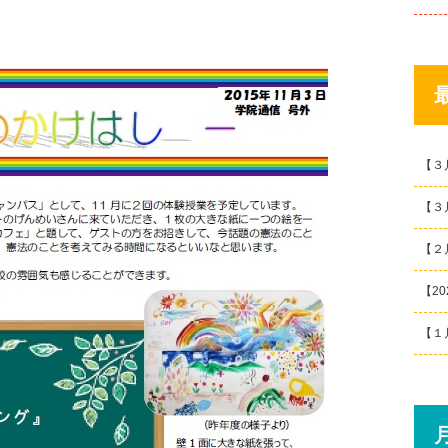
【３
【３
【２
【2
【１