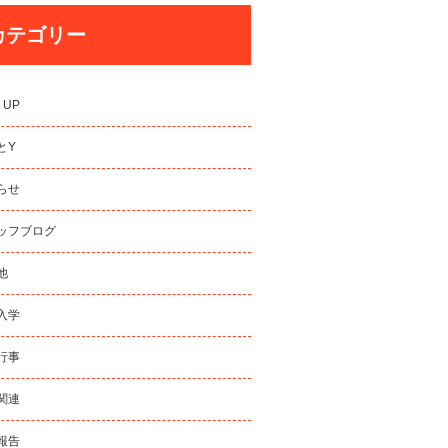
カテゴリー
 UP
とY
らせ
ッフブログ
他
入学
行事
関連
報告