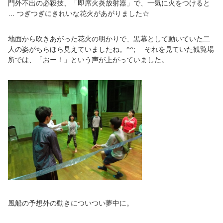
門外不出の必殺技、「即席火炎放射器」で、一気に火をつけると
… つぎつぎにきれいな花火があがりました☆
地面から吹きあがった花火の明かりで、黒幕として動いていた二
人の姿がちらほら見えていましたね。^^; それを見ていた観覧場
所では、「おー！」という声が上がっていました。
風船の予想外の動きについつい夢中に。