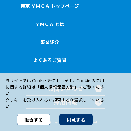
東京 ＹＭＣＡ トップページ
ＹＭＣＡ とは
事業紹介
よくあるご質問
当サイトでは Cookie を使用します。Cookie の使用
に関する詳細は
「個人情報保護方針」
をご覧くださ
お問い合わせ
い。
クッキーを受け入れるか拒否するか選択してくださ
採用情報
い。
拒否する
同意する
Copyright (c) Tokyo ＹＭＣＡ All Rights Reserved.