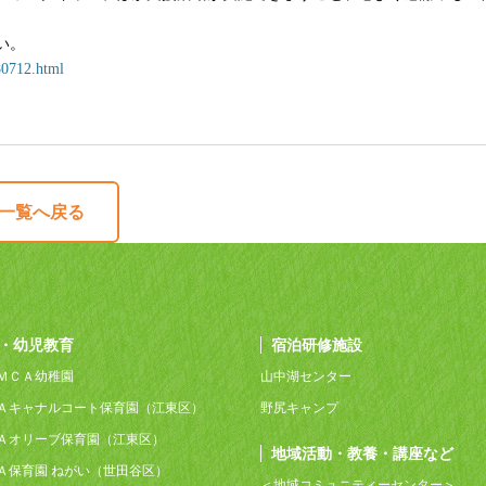
い。
80712.html
一覧へ戻る
・幼児教育
宿泊研修施設
ＭＣＡ幼稚園
山中湖センター
Ａキャナルコート保育園（江東区）
野尻キャンプ
Ａオリーブ保育園（江東区）
地域活動・教養・講座など
Ａ保育園 ねがい（世田谷区）
＜地域コミュニティーセンター＞