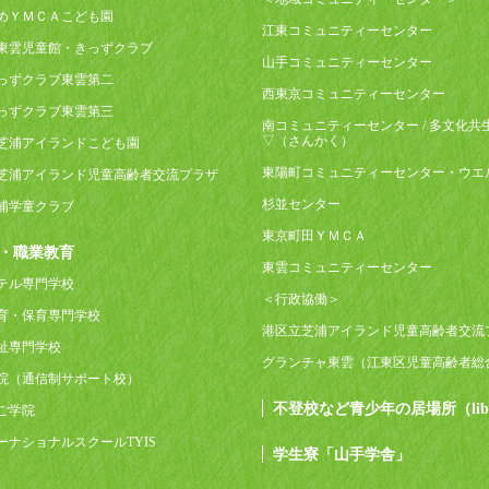
めＹＭＣＡこども園
江東コミュニティーセンター
東雲児童館・きっずクラブ
山手コミュニティーセンター
っずクラブ東雲第二
西東京コミュニティーセンター
っずクラブ東雲第三
南コミュニティーセンター / 多文化共
▽（さんかく）
芝浦アイランドこども園
東陽町コミュニティーセンター・ウエ
芝浦アイランド児童高齢者交流プラザ
杉並センター
浦学童クラブ
東京町田ＹＭＣＡ
・職業教育
東雲コミュニティーセンター
テル専門学校
＜行政協働＞
育・保育専門学校
港区立芝浦アイランド児童高齢者交流
祉専門学校
グランチャ東雲（江東区児童高齢者総
院（通信制サポート校）
不登校など青少年の居場所（lib
ご学院
ーナショナルスクールTYIS
学生寮「山手学舎」