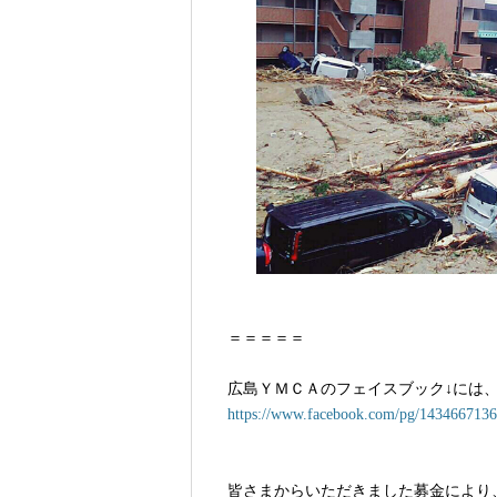
＝＝＝＝＝
広島ＹＭＣＡのフェイスブック↓には
https://www.facebook.com/pg/1434667136
皆さまからいただきました募金により