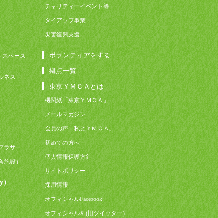
チャリティーイベント等
タイアップ事業
災害復興支援
ボランティアをする
生スペース
拠点一覧
ルネス
東京ＹＭＣＡとは
機関紙「東京ＹＭＣＡ」
メールマガジン
会員の声「私とＹＭＣＡ」
初めての方へ
プラザ
個人情報保護方針
合施設）
サイトポリシー
y）
採用情報
オフィシャルFacebook
オフィシャルX (旧ツイッター)