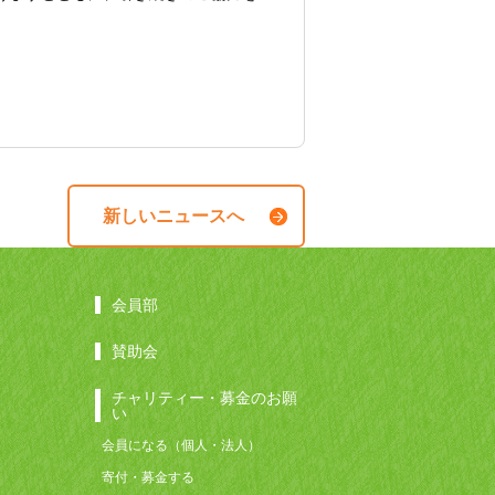
新しいニュースへ
会員部
賛助会
チャリティー・募金のお願
い
会員になる（個人・法人）
寄付・募金する