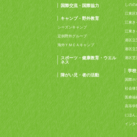
しのの
国際交流・国際協力
江東区
キャンプ・野外教育
江東き
シーズンキャンプ
江東き
定例野外グループ
港区立
海外ＹＭＣＡキャンプ
港区立
スポーツ・健康教育・ウエル
港区芝
ネス
学校
障がい児・者の活動
国際ホ
社会体
医療福
高等学
にほん
インタ