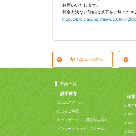
お願いいたします。
募金方法など詳細は以下をご覧くださ
http://tokyo.ymca.or.jp/news/2018/07/201
古いニュースへ
事業一覧
語学教育
保育
英会話スクール
江東Ｙ
にほんご学院
ＹＭＣ
キッズガーデン（英語幼児園）
ＹＭＣ
インターナショナルスクール
ＹＭＣ