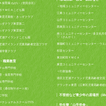
Ａ保育園 ねがい（世田谷区）
＜地域コミュニティーセンター＞
めＹＭＣＡこども園
江東コミュニティーセンター
東雲児童館・きっずクラブ
山手コミュニティーセンター
っずクラブ東雲第二
西東京コミュニティーセンター
っずクラブ東雲第三
南コミュニティーセンター / 多文化共
▽（さんかく）
芝浦アイランドこども園
東陽町コミュニティーセンター・ウエ
芝浦アイランド児童高齢者交流プラザ
杉並センター
浦学童クラブ
東京町田ＹＭＣＡ
・職業教育
東雲コミュニティーセンター
テル専門学校
＜行政協働＞
育・保育専門学校
港区立芝浦アイランド児童高齢者交流
祉専門学校
グランチャ東雲（江東区児童高齢者総
院（通信制サポート校）
不登校など青少年の居場所（lib
ご学院
ーナショナルスクールTYIS
学生寮「山手学舎」