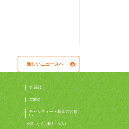
新しいニュースへ
会員部
賛助会
チャリティー・募金のお願
い
会員になる（個人・法人）