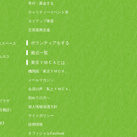
寄付・募金する
チャリティーイベント等
タイアップ事業
災害復興支援
ボランティアをする
生スペース
拠点一覧
ルネス
東京ＹＭＣＡとは
機関紙「東京ＹＭＣＡ」
メールマガジン
会員の声「私とＹＭＣＡ」
初めての方へ
プラザ
個人情報保護方針
合施設）
サイトポリシー
y）
採用情報
オフィシャルFacebook