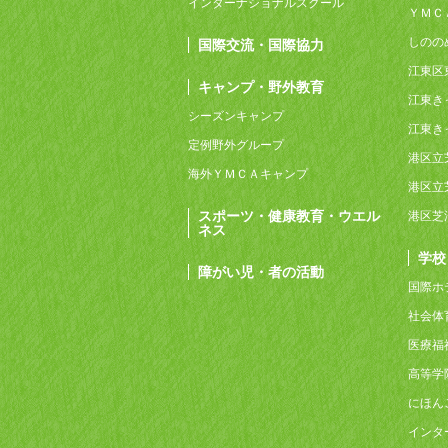
インターナショナルスクール
ＹＭＣ
しのの
国際交流・国際協力
江東区
キャンプ・野外教育
江東き
シーズンキャンプ
江東き
定例野外グループ
港区立
海外ＹＭＣＡキャンプ
港区立
スポーツ・健康教育・ウエル
港区芝
ネス
学校
障がい児・者の活動
国際ホ
社会体
医療福
高等学
にほん
インタ