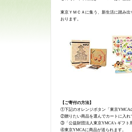
東京
ＹＭＣＡ
に集う、新生活に踏み出
おります。
【ご寄付の方法】
①下記のオレンジボタン「東京YMCA
②贈りたい商品を選んでカートに入れ
③「
公益財団法人東京YMCA's ギフ
④東京YMCAに商品が送られます。