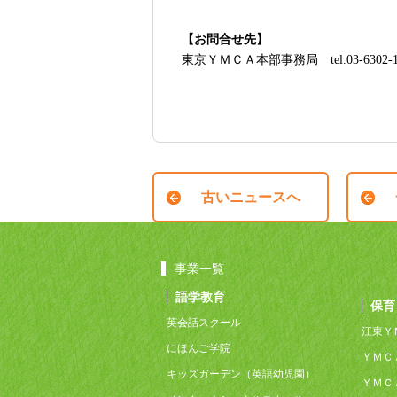
【お問合せ先】
東京ＹＭＣＡ本部事務局 tel.03-6302-1
古いニュースへ
事業一覧
語学教育
保育
英会話スクール
江東Ｙ
にほんご学院
ＹＭＣ
キッズガーデン（英語幼児園）
ＹＭＣ