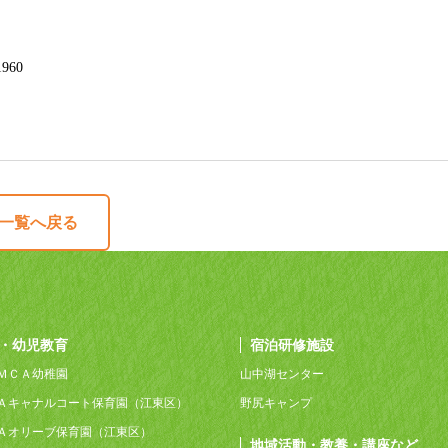
960
一覧へ戻る
・幼児教育
宿泊研修施設
ＭＣＡ幼稚園
山中湖センター
Ａキャナルコート保育園（江東区）
野尻キャンプ
Ａオリーブ保育園（江東区）
地域活動・教養・講座など