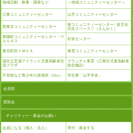
地域活動・教養・講座など
＜地域コミュニティーセンター＞
江東コミュニティーセンター
山手コミュニティーセンター
南コミュニティーセンター / 多文化
西東京コミュニティーセンター
共生スペース▽（さんかく）
東陽町コミュニティーセンター・ウ
杉並センター
エルネス
東京町田ＹＭＣＡ
東雲コミュニティーセンター
港区立芝浦アイランド児童高齢者交
グランチャ東雲（江東区児童高齢者
流プラザ
総合施設）
不登校など青少年の居場所（liby）
学生寮「山手学舎」
会員部
賛助会
チャリティー・募金のお願い
会員になる（個人・法人）
寄付・募金する