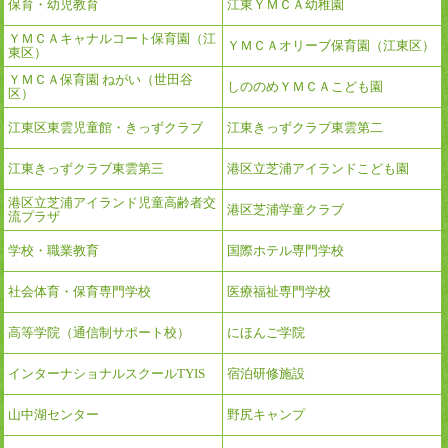
保育・幼児教育
江東ＹＭＣＡ幼稚園
ＹＭＣＡキャナルコート保育園（江
ＹＭＣＡオリーブ保育園（江東区）
東区）
ＹＭＣＡ保育園 ねがい（世田谷
しののめＹＭＣＡこども園
区）
江東区東雲児童館・きっずクラブ
江東きっずクラブ東雲第二
江東きっずクラブ東雲第三
港区立芝浦アイランドこども園
港区立芝浦アイランド児童高齢者交
港区芝浦学童クラブ
流プラザ
学校・職業教育
国際ホテル専門学校
社会体育・保育専門学校
医療福祉専門学校
高等学院（通信制サポート校）
にほんご学院
インターナショナルスクールTYIS
宿泊研修施設
山中湖センター
野尻キャンプ