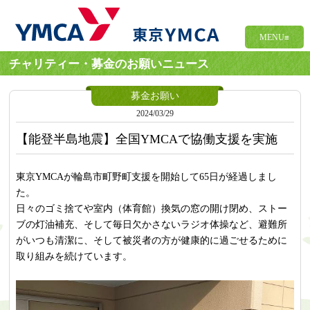
MENU≡
チャリティー・募金のお願いニュース
募金お願い
2024/03/29
【能登半島地震】全国YMCAで協働支援を実施
東京YMCAが輪島市町野町支援を開始して65日が経過しまし
た。
日々のゴミ捨てや室内（体育館）換気の窓の開け閉め、ストー
ブの灯油補充、そして毎日欠かさないラジオ体操など、避難所
がいつも清潔に、そして被災者の方が健康的に過ごせるために
取り組みを続けています。