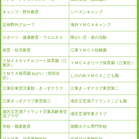
キャンプ・野外教育
シーズンキャンプ
定例野外グループ
海外ＹＭＣＡキャンプ
スポーツ・健康教育・ウエルネス
障がい児・者の活動
保育・幼児教育
江東ＹＭＣＡ幼稚園
ＹＭＣＡキャナルコート保育園（江
ＹＭＣＡオリーブ保育園（江東区）
東区）
ＹＭＣＡ保育園 ねがい（世田谷
しののめＹＭＣＡこども園
区）
江東区東雲児童館・きっずクラブ
江東きっずクラブ東雲第二
江東きっずクラブ東雲第三
港区立芝浦アイランドこども園
港区立芝浦アイランド児童高齢者交
港区芝浦学童クラブ
流プラザ
学校・職業教育
国際ホテル専門学校