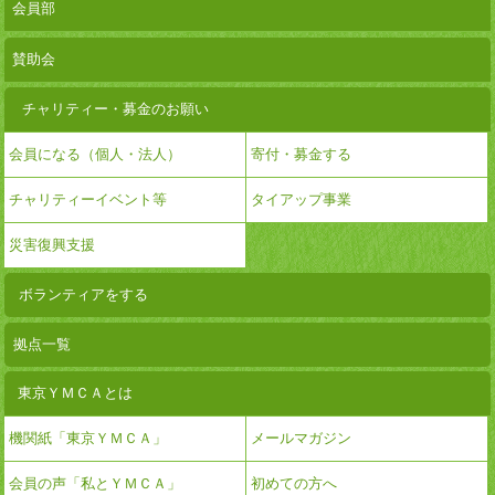
会員部
賛助会
チャリティー・募金のお願い
会員になる（個人・法人）
寄付・募金する
チャリティーイベント等
タイアップ事業
災害復興支援
ボランティアをする
拠点一覧
東京ＹＭＣＡとは
機関紙「東京ＹＭＣＡ」
メールマガジン
会員の声「私とＹＭＣＡ」
初めての方へ