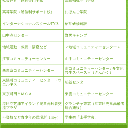
社会体育・保育専門学校
医療福祉専門学校
高等学院（通信制サポート校）
にほんご学院
インターナショナルスクールTYIS
宿泊研修施設
山中湖センター
野尻キャンプ
地域活動・教養・講座など
＜地域コミュニティーセンター＞
江東コミュニティーセンター
山手コミュニティーセンター
南コミュニティーセンター / 多文化
西東京コミュニティーセンター
共生スペース▽（さんかく）
東陽町コミュニティーセンター・ウ
杉並センター
エルネス
東京町田ＹＭＣＡ
東雲コミュニティーセンター
港区立芝浦アイランド児童高齢者交
グランチャ東雲（江東区児童高齢者
流プラザ
総合施設）
不登校など青少年の居場所（liby）
学生寮「山手学舎」