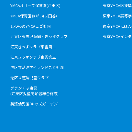
YMCAオリーブ保育園(江東区)
東京YMCA医療
YMCA保育園ねがい(世田谷)
東京YMCA高等
しののめYMCAこども園
東京YMCAにほ
江東区東雲児童館・きっずクラブ
東京YMCAインタ
江東きっずクラブ東雲第二
江東きっずクラブ東雲第三
港区立芝浦アイランドこども園
港区立芝浦児童クラブ
グランチャ東雲
(江東区児童高齢者総合施設)
英語幼児園(キッズガーデン)