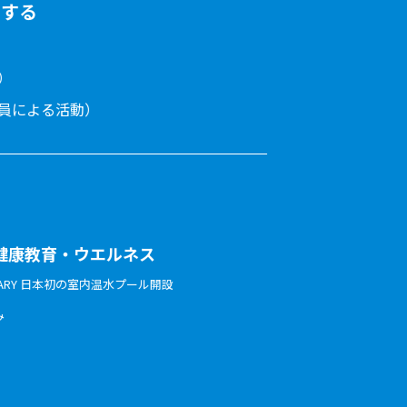
をする
）
員による活動）
健康教育・ウエルネス
ERSARY 日本初の室内温水プール開設
み