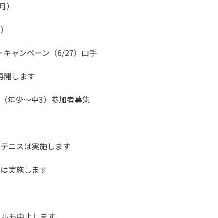
月）
1）
キャンペーン（6/27）山手
再開します
（年少～中3）参加者募集
、テニスは実施します
泳は実施します
ールも中止します