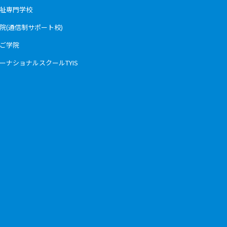
福祉専門学校
学院(通信制サポート校)
んご学院
ーナショナルスクールTYIS