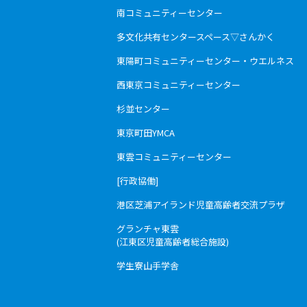
南コミュニティーセンター
多文化共有センタースペース▽さんかく
東陽町コミュニティーセンター・ウエルネス
西東京コミュニティーセンター
杉並センター
東京町田YMCA
東雲コミュニティーセンター
[行政協働]
港区芝浦アイランド児童高齢者交流プラザ
グランチャ東雲
(江東区児童高齢者総合施設)
学生寮山手学舎