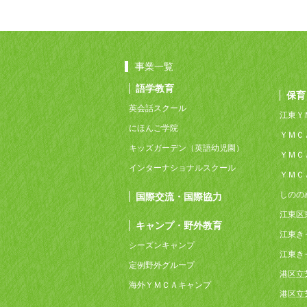
事業一覧
語学教育
保育
英会話スクール
江東Ｙ
にほんご学院
ＹＭＣ
キッズガーデン（英語幼児園）
ＹＭＣ
インターナショナルスクール
ＹＭＣ
しのの
国際交流・国際協力
江東区
キャンプ・野外教育
江東き
シーズンキャンプ
江東き
定例野外グループ
港区立
海外ＹＭＣＡキャンプ
港区立