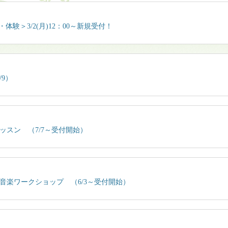
体験＞3/2(月)12：00～新規受付！
9）
スン （7/7～受付開始）
音楽ワークショップ （6/3～受付開始）