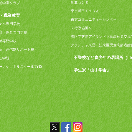
杉並センター
浦学童クラブ
東京町田ＹＭＣＡ
・職業教育
東雲コミュニティーセンター
テル専門学校
＜行政協働＞
育・保育専門学校
港区立芝浦アイランド児童高齢者交流
祉専門学校
グランチャ東雲（江東区児童高齢者総
院（通信制サポート校）
不登校など青少年の居場所（lib
ご学院
ーナショナルスクールTYIS
学生寮「山手学舎」