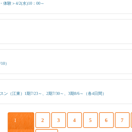
験＞4/2(水)10：00～
10）
（江東）1期7/23～、2期7/30～、3期8/6～（各4日間）
1
2
3
4
5
6
7