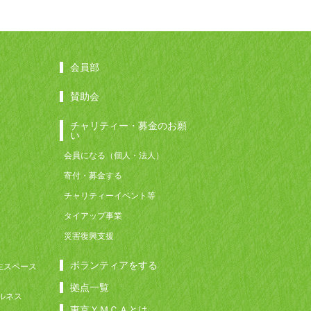
会員部
賛助会
チャリティー・募金のお願
い
会員になる（個人・法人）
寄付・募金する
チャリティーイベント等
タイアップ事業
災害復興支援
ボランティアをする
生スペース
拠点一覧
ルネス
東京ＹＭＣＡとは