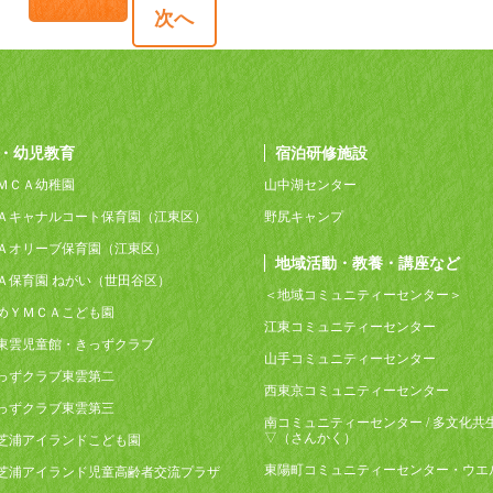
次へ
・幼児教育
宿泊研修施設
ＭＣＡ幼稚園
山中湖センター
Ａキャナルコート保育園（江東区）
野尻キャンプ
Ａオリーブ保育園（江東区）
地域活動・教養・講座など
Ａ保育園 ねがい（世田谷区）
＜地域コミュニティーセンター＞
めＹＭＣＡこども園
江東コミュニティーセンター
東雲児童館・きっずクラブ
山手コミュニティーセンター
っずクラブ東雲第二
西東京コミュニティーセンター
っずクラブ東雲第三
南コミュニティーセンター / 多文化共
▽（さんかく）
芝浦アイランドこども園
東陽町コミュニティーセンター・ウエ
芝浦アイランド児童高齢者交流プラザ