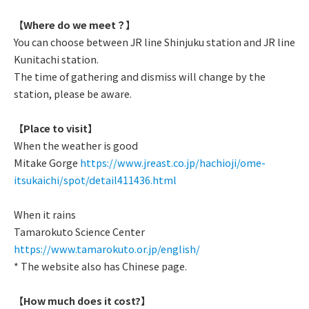
【Where do we meet？】
You can choose between JR line Shinjuku station and JR line
Kunitachi station.
The time of gathering and dismiss will change by the
station, please be aware.
【Place to visit】
When the weather is good
Mitake Gorge
https://www.jreast.co.jp/hachioji/ome-
itsukaichi/spot/detail411436.html
When it rains
Tamarokuto Science Center
https://www.tamarokuto.or.jp/english/
* The website also has Chinese page.
【How much does it cost?】