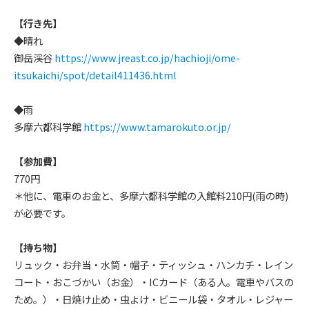
【行き先】
◆晴れ
御岳渓谷
https://www.jreast.co.jp/hachioji/ome-
itsukaichi/spot/detail411436.html
◆雨
多摩六都科学館
https://www.tamarokuto.or.jp/
【参加費】
770円
＊他に、電車のお金と、多摩六都科学館の入館料210円(雨の時)
が必要です。
【持ち物】
リュック・お弁当・水筒・帽子・ティッシュ・ハンカチ・レイン
コート・おこづかい（お金）・ICカード（ある人。電車やバスの
ため。）・日焼け止め・虫よけ・ビニール袋・タオル・レジャー