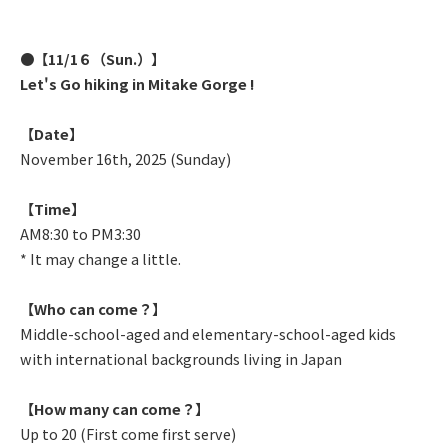
●【11/1６（Sun.）】
Let's Go hiking in Mitake Gorge !
【Date】
November 16th, 2025 (Sunday)
【Time】
AM8:30 to PM3:30
* It may change a little.
【Who can come？】
Middle-school-aged and elementary-school-aged kids
with international backgrounds living in Japan
【How many can come？】
Up to 20 (First come first serve)