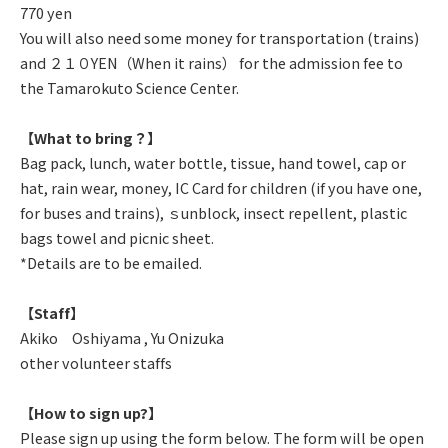
770 yen
You will also need some money for transportation (trains)
and ２１０YEN（When it rains） for the admission fee to
the Tamarokuto Science Center.
【What to bring？】
Bag pack, lunch, water bottle, tissue, hand towel, cap or
hat, rain wear, money, IC Card for children (if you have one,
for buses and trains), ｓunblock, insect repellent, plastic
bags towel and picnic sheet.
*Details are to be emailed.
【Staff】
Akiko Oshiyama , Yu Onizuka
other volunteer staffs
【How to sign up?】
Please sign up using the form below. The form will be open