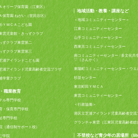
Ａオリーブ保育園（江東区）
地域活動・教養・講座など
Ａ保育園 ねがい（世田谷区）
＜地域コミュニティーセンター＞
めＹＭＣＡこども園
江東コミュニティーセンター
東雲児童館・きっずクラブ
山手コミュニティーセンター
っずクラブ東雲第二
西東京コミュニティーセンター
っずクラブ東雲第三
南コミュニティーセンター / 多文化共
▽（さんかく）
芝浦アイランドこども園
東陽町コミュニティーセンター・ウエ
芝浦アイランド児童高齢者交流プラザ
杉並センター
浦学童クラブ
東京町田ＹＭＣＡ
・職業教育
東雲コミュニティーセンター
テル専門学校
＜行政協働＞
育・保育専門学校
港区立芝浦アイランド児童高齢者交流
祉専門学校
グランチャ東雲（江東区児童高齢者総
院（通信制サポート校）
不登校など青少年の居場所（lib
ご学院