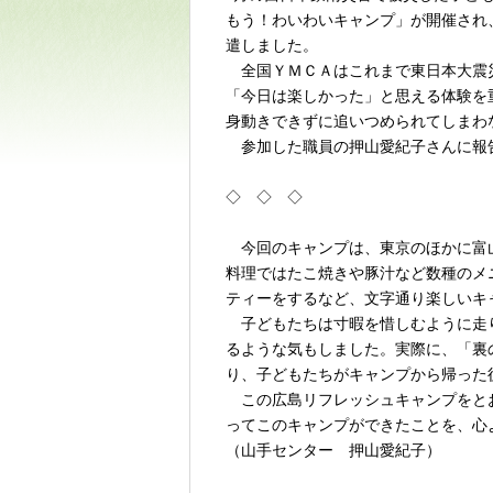
もう！わいわいキャンプ」が開催され
遣しました。
全国ＹＭＣＡはこれまで東日本大震災
「今日は楽しかった」と思える体験を
身動きできずに追いつめられてしまわ
参加した職員の押山愛紀子さんに報
◇ ◇ ◇
今回のキャンプは、東京のほかに富山
料理ではたこ焼きや豚汁など数種のメ
ティーをするなど、文字通り楽しいキ
子どもたちは寸暇を惜しむように走り
るような気もしました。実際に、「裏
り、子どもたちがキャンプから帰った
この広島リフレッシュキャンプをとお
ってこのキャンプができたことを、心
（山手センター 押山愛紀子）