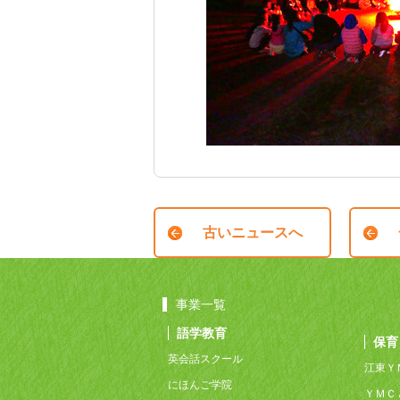
古いニュースへ
事業一覧
語学教育
保育
英会話スクール
江東Ｙ
にほんご学院
ＹＭＣ