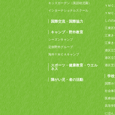
キッズガーデン（英語幼児園）
ＹＭＣ
インターナショナルスクール
ＹＭＣ
しのの
国際交流・国際協力
江東区
キャンプ・野外教育
江東き
シーズンキャンプ
江東き
定例野外グループ
港区立
海外ＹＭＣＡキャンプ
港区立
スポーツ・健康教育・ウエル
港区芝
ネス
学校
障がい児・者の活動
国際ホ
社会体
医療福
高等学
にほん