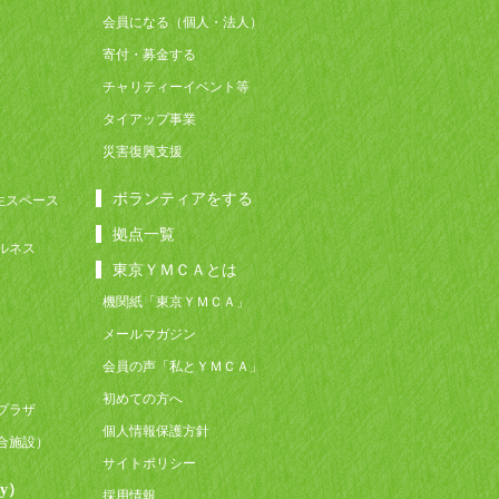
会員になる（個人・法人）
寄付・募金する
チャリティーイベント等
タイアップ事業
災害復興支援
ボランティアをする
生スペース
拠点一覧
ルネス
東京ＹＭＣＡとは
機関紙「東京ＹＭＣＡ」
メールマガジン
会員の声「私とＹＭＣＡ」
初めての方へ
プラザ
個人情報保護方針
合施設）
サイトポリシー
y）
採用情報