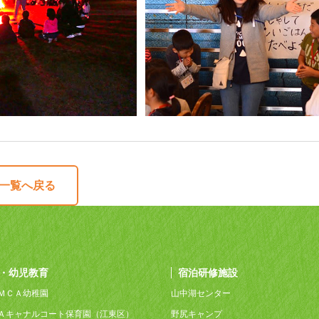
一覧へ戻る
・幼児教育
宿泊研修施設
ＭＣＡ幼稚園
山中湖センター
Ａキャナルコート保育園（江東区）
野尻キャンプ