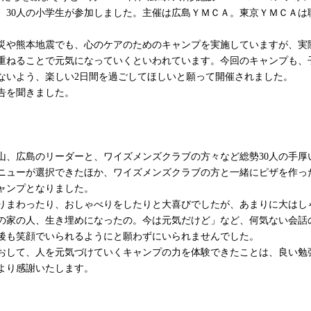
、30人の小学生が参加しました。主催は広島ＹＭＣＡ。東京ＹＭＣＡは
や熊本地震でも、心のケアのためのキャンプを実施していますが、実
重ねることで元気になっていくといわれています。今回のキャンプも、
ないよう、楽しい2日間を過ごしてほしいと願って開催されました。
告を聞きました。
、広島のリーダーと、ワイズメンズクラブの方々など総勢30人の手厚
ニューが選択できたほか、ワイズメンズクラブの方と一緒にピザを作っ
ャンプとなりました。
まわったり、おしゃべりをしたりと大喜びでしたが、あまりに大はし
の家の人、生き埋めになったの。今は元気だけど」など、何気ない会話
後も笑顔でいられるようにと願わずにいられませんでした。
して、人を元気づけていくキャンプの力を体験できたことは、良い勉
より感謝いたします。