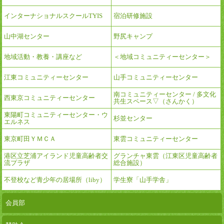
インターナショナルスクールTYIS
宿泊研修施設
山中湖センター
野尻キャンプ
地域活動・教養・講座など
＜地域コミュニティーセンター＞
江東コミュニティーセンター
山手コミュニティーセンター
南コミュニティーセンター / 多文化
西東京コミュニティーセンター
共生スペース▽（さんかく）
東陽町コミュニティーセンター・ウ
杉並センター
エルネス
東京町田ＹＭＣＡ
東雲コミュニティーセンター
港区立芝浦アイランド児童高齢者交
グランチャ東雲（江東区児童高齢者
流プラザ
総合施設）
不登校など青少年の居場所（liby）
学生寮「山手学舎」
会員部