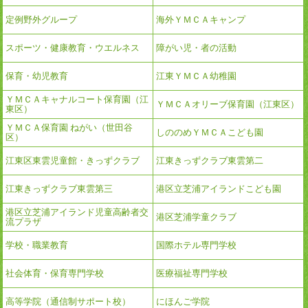
定例野外グループ
海外ＹＭＣＡキャンプ
スポーツ・健康教育・ウエルネス
障がい児・者の活動
保育・幼児教育
江東ＹＭＣＡ幼稚園
ＹＭＣＡキャナルコート保育園（江
ＹＭＣＡオリーブ保育園（江東区）
東区）
ＹＭＣＡ保育園 ねがい（世田谷
しののめＹＭＣＡこども園
区）
江東区東雲児童館・きっずクラブ
江東きっずクラブ東雲第二
江東きっずクラブ東雲第三
港区立芝浦アイランドこども園
港区立芝浦アイランド児童高齢者交
港区芝浦学童クラブ
流プラザ
学校・職業教育
国際ホテル専門学校
社会体育・保育専門学校
医療福祉専門学校
高等学院（通信制サポート校）
にほんご学院