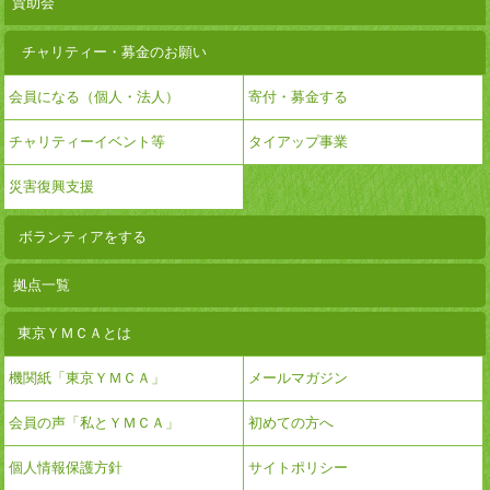
賛助会
チャリティー・募金のお願い
会員になる（個人・法人）
寄付・募金する
チャリティーイベント等
タイアップ事業
災害復興支援
ボランティアをする
拠点一覧
東京ＹＭＣＡとは
機関紙「東京ＹＭＣＡ」
メールマガジン
会員の声「私とＹＭＣＡ」
初めての方へ
個人情報保護方針
サイトポリシー