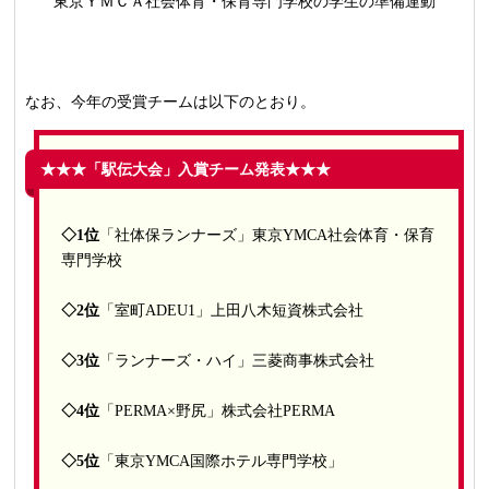
東京ＹＭＣＡ社会体育・保育専門学校の学生の準備運動
なお、今年の受賞チームは以下のとおり。
★★★「駅伝大会」入賞チーム発表★★★
◇1位
「社体保ランナーズ」東京YMCA社会体育・保育
専門学校
◇2位
「室町ADEU1」
上田八木短資株式会社
◇3位
「ランナーズ・ハイ」三菱商事株式会社
◇4位
「PERMA×野尻」株式会社PERMA
◇5位
「東京YMCA国際ホテル専門学校」