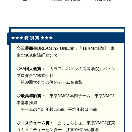
★★★ 特 別 賞 ★★★
◇三菱商事DREAM AS ONE.賞：
「TEAM東陽町」東
京YMCA東陽町センター
◇39回大会賞：
「カラフルバトンの高等学院」バトン
プロダクツ株式会社
第39回大会で39位のチームを表彰
◇最高年齢賞
：「東京YMCA本部チーム」東京YMCA
本部事務局
チームの合計年齢261歳、平均年齢は44歳
◇コスチューム賞：
「よっこらしょ」東京YMCA江東
コミュニティーセンター・江東YMCA幼稚園