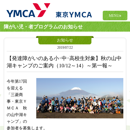
MENU≡
障がい児・者プログラムのお知らせ
お知らせ
2019/07/22
【発達障がいのある小･中･高校生対象】秋の山中
湖キャンプのご案内（10/12～14）～第一報～
今年第17回
を迎える
「三菱商
事・東京Ｙ
ＭＣＡ 秋
の山中湖キ
ャンプ」の
参加者を募集します。