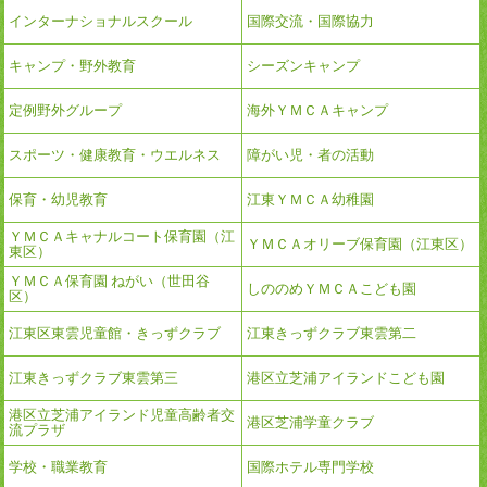
インターナショナルスクール
国際交流・国際協力
キャンプ・野外教育
シーズンキャンプ
定例野外グループ
海外ＹＭＣＡキャンプ
スポーツ・健康教育・ウエルネス
障がい児・者の活動
保育・幼児教育
江東ＹＭＣＡ幼稚園
ＹＭＣＡキャナルコート保育園（江
ＹＭＣＡオリーブ保育園（江東区）
東区）
ＹＭＣＡ保育園 ねがい（世田谷
しののめＹＭＣＡこども園
区）
江東区東雲児童館・きっずクラブ
江東きっずクラブ東雲第二
江東きっずクラブ東雲第三
港区立芝浦アイランドこども園
港区立芝浦アイランド児童高齢者交
港区芝浦学童クラブ
流プラザ
学校・職業教育
国際ホテル専門学校