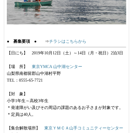
● 募集要項 ●
⇒
チラシはこちらから
【日にち】 2019年10月12日（土）～14日（月・祝日）2泊3日
【場 所】
東京YMCA 山中湖センター
山梨県南都留郡山中湖村平野
TEL：0555-65-7721
【対 象】
小学1年生～高校3年生
＊発達障がい及びその周辺の課題のあるお子さまが対象です。
＊定員は40人。
【集合解散場所】
東京ＹＭＣＡ山手コミュニティーセンター