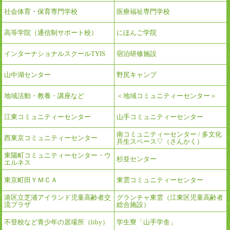
社会体育・保育専門学校
医療福祉専門学校
高等学院（通信制サポート校）
にほんご学院
インターナショナルスクールTYIS
宿泊研修施設
山中湖センター
野尻キャンプ
地域活動・教養・講座など
＜地域コミュニティーセンター＞
江東コミュニティーセンター
山手コミュニティーセンター
南コミュニティーセンター / 多文化
西東京コミュニティーセンター
共生スペース▽（さんかく）
東陽町コミュニティーセンター・ウ
杉並センター
エルネス
東京町田ＹＭＣＡ
東雲コミュニティーセンター
港区立芝浦アイランド児童高齢者交
グランチャ東雲（江東区児童高齢者
流プラザ
総合施設）
不登校など青少年の居場所（liby）
学生寮「山手学舎」