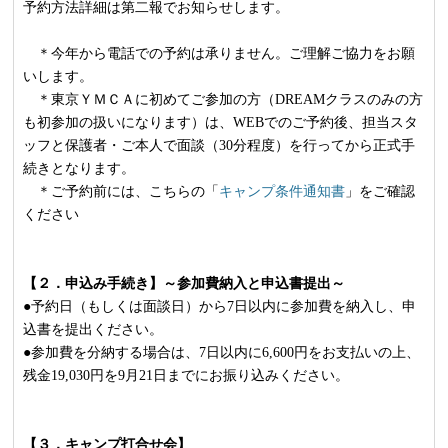
予約方法詳細は第二報でお知らせします。
＊今年から電話での予約は承りません。ご理解ご協力をお願
いします。
＊東京ＹＭＣＡに初めてご参加の方（DREAMクラスのみの方
も初参加の扱いになります）は、WEBでのご予約後、担当スタ
ッフと保護者・ご本人で面談（30分程度）を行ってから正式手
続きとなります。
＊ご予約前には、こちらの「
キャンプ条件通知書
」
をご確認
ください
【２．申込み手続き】～参加費納入と申込書提出～
●予約日（もしくは面談日）から7日以内に参加費を納入し、申
込書を提出ください。
●参加費を分納する場合は、7日以内に6,600円をお支払いの上、
残金19,030円を9月21日までにお振り込みください。
【３．キャンプ打合せ会】