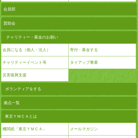
会員部
賛助会
チャリティー・募金のお願い
会員になる（個人・法人）
寄付・募金する
チャリティーイベント等
タイアップ事業
災害復興支援
ボランティアをする
拠点一覧
東京ＹＭＣＡとは
機関紙「東京ＹＭＣＡ」
メールマガジン