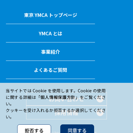
東京 YMCA トップページ
YMCA とは
事業紹介
よくあるご質問
当サイトでは Cookie を使用します。Cookie の使用
に関する詳細は
「個人情報保護方針」
をご覧くださ
お問い合わせ
い。
クッキーを受け入れるか拒否するか選択してくださ
採用情報
い。
拒否する
同意する
Copyright (c) Tokyo YMCA All Rights Reserved.