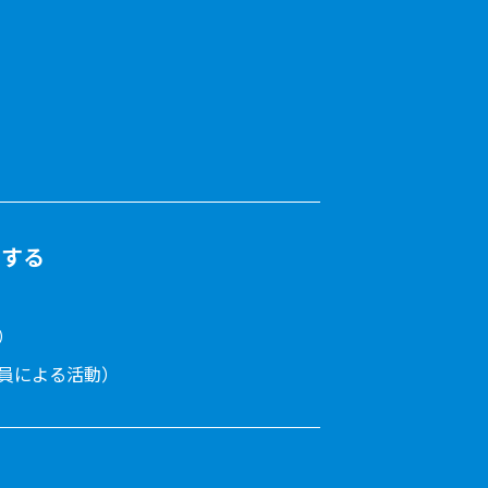
をする
）
員による活動）