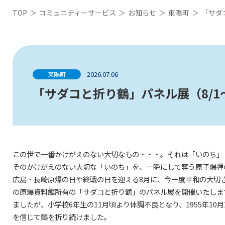
TOP
＞
コミュニティーサービス
＞
お知らせ
＞
東陽町
＞
「サダ
2026.07.06
東陽町
「サダコと折り鶴」パネル展（8/1～
この世で一番かけがえのない大切なもの・・・。それは「いのち」
そのかけがえのない大切な「いのち」を、一瞬にして奪う原子爆弾
広島・長崎原爆の日や終戦の日を迎える8月に、今一度平和の大切
の原爆資料館所有の「サダコと折り鶴」のパネル展を開催いたしま
ましたが、小学校6年生の11月頃より体調不良となり、1955年1
を信じて鶴を折り続けました。