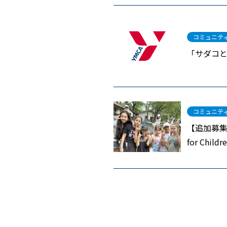
コミュニテ
「サダコと
コミュニテ
【追加募集】
for Childr