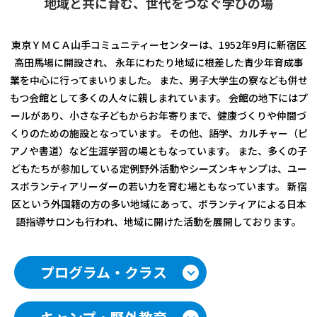
地域と共に育む、世代をつなぐ学びの場
東京ＹＭＣＡ山手コミュニティーセンターは、1952年9月に新宿区
高田馬場に開設され、
永年にわたり地域に根差した青少年育成事
業を中心に行ってまいりました。
また、男子大学生の寮なども併せ
もつ会館として多くの人々に親しまれています。
会館の地下にはプ
ールがあり、小さな子どもからお年寄りまで、健康づくりや仲間づ
くりのための施設となっています。
その他、語学、カルチャー（ピ
アノや書道）など生涯学習の場ともなっています。
また、多くの子
どもたちが参加している定例野外活動やシーズンキャンプは、
ユー
スボランティアリーダーの若い力を育む場ともなっています。
新宿
区という外国籍の方の多い地域にあって、ボランティアによる日本
語指導サロンも行われ、地域に開けた活動を展開しております。
プログラム・クラス