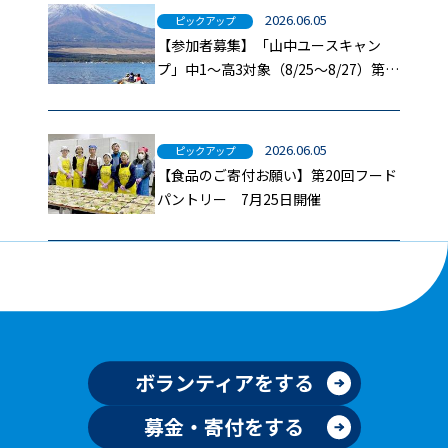
2026.06.05
ピックアップ
【参加者募集】「山中ユースキャン
プ」中1～高3対象（8/25～8/27）第二
報
2026.06.05
ピックアップ
【食品のご寄付お願い】第20回フード
パントリー 7月25日開催
ボランティアをする
募金・寄付をする