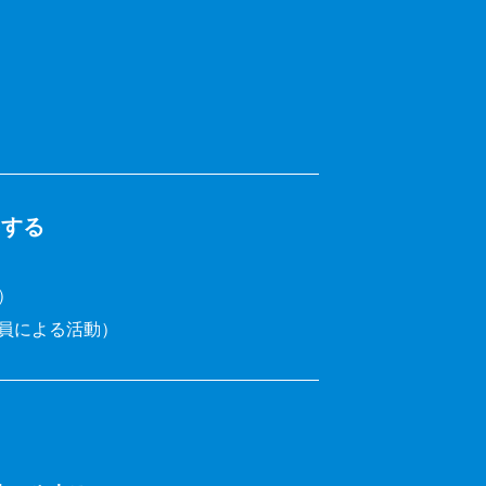
をする
）
員による活動）