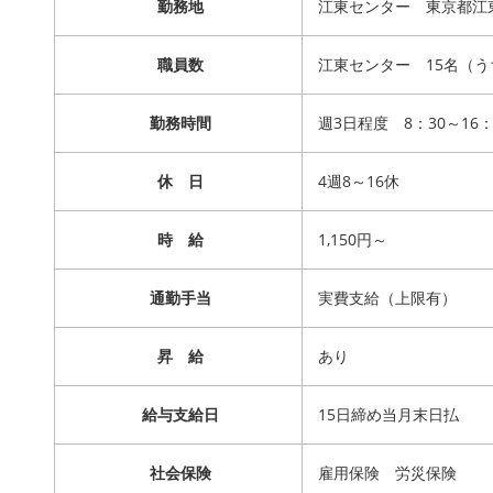
勤務地
江東センター 東京都江東
職員数
江東センター 15名（う
勤務時間
週3日程度 8：30～16
休 日
4週8～16休
時 給
1,150円～
通勤手当
実費支給（上限有）
昇 給
あり
給与支給日
15日締め当月末日払
社会保険
雇用保険 労災保険