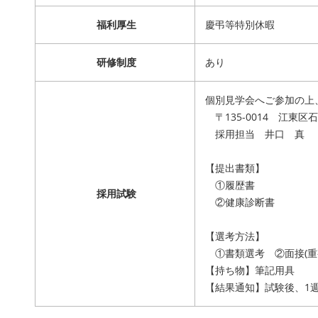
福利厚生
慶弔等特別休暇
研修制度
あり
個別見学会へご参加の上
〒135-0014 江東区石島
採用担当 井口 真
【提出書類】
①履歴書
採用試験
②健康診断書
【選考方法】
①書類選考 ②面接(
【持ち物】筆記用具
【結果通知】試験後、1