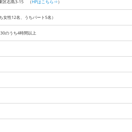
区石島3-15 （
HPはこちら⇒
）
ち女性12名、うちパート5名）
：30のうち4時間以上