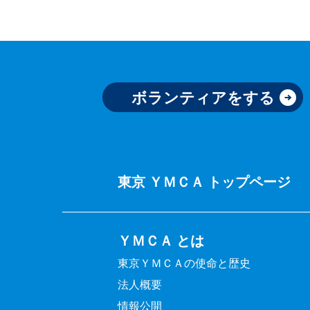
ボランティアをする
東京 ＹＭＣＡ トップページ
ＹＭＣＡ とは
東京ＹＭＣＡの使命と歴史
法人概要
情報公開