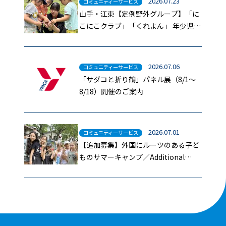
2026.07.23
コミュニティーサービス
山手・江東【定例野外グループ】「に
こにこクラブ」「くれよん」 年少児募
集のお知らせ（7/31受付開始）
2026.07.06
コミュニティーサービス
「サダコと折り鶴」パネル展（8/1～
8/18）開催のご案内
2026.07.01
コミュニティーサービス
【追加募集】外国にルーツのある子ど
ものサマーキャンプ／Additional
Enrollment for Summer Camp for
Children with International
Backgrounds.