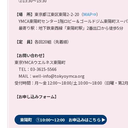
②13:30～15:30
【場 所】
東京都江東区東陽2-2-20（
MAP⇒
）
YMCA東陽町センター1階ロビー＆ゴールドジム東陽町スー
最寄り駅：地下鉄東西線「東陽町駅」2番出口から徒歩5分
【定 員】
各回20組（先着順）
【お問い合わせ】
東京YMCAウエルネス東陽町
TEL：03-3615-5566
MAIL：well-info@tokyoymca.org
受付時間：月～金 12:00～18:00/土 10:00～18:00（日曜・第
【お申し込みフォーム】
東陽町 ①10:00～12:00 お申込みはこちら ▶