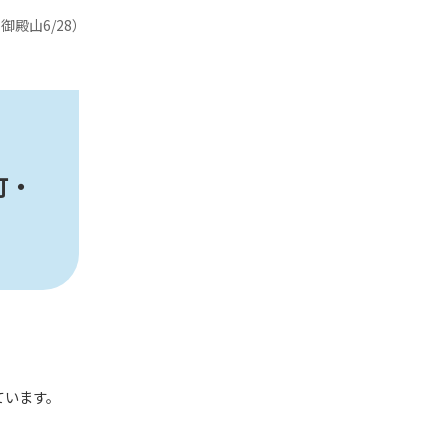
殿山6/28）
町・
ています。