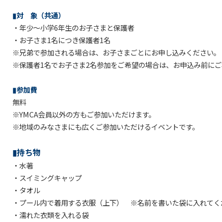
▮対 象（共通）
・年少～小学6年生のお子さまと保護者
・お子さま1名につき保護者1名
※兄弟で参加される場合は、お子さまごとにお申し込みください。
※保護者1名でお子さま2名参加をご希望の場合は、お申込み前に
▮参加費
無料
※YMCA会員以外の方もご参加いただけます。
※地域のみなさまにも広くご参加いただけるイベントです。
▮持ち物
・水著
・スイミングキャップ
・タオル
・プール内で着用する衣服（上下） ※名前を書いた袋に入れてく
・濡れた衣類を入れる袋